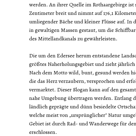
werden. An ihrer Quelle im Rothaargebirge ist 
Zentimeter breit und nimmt auf 176,1 Kilometer
umliegender Bäche und kleiner Flüsse auf. In d
in gewaltigen Massen gestaut, um die Schiffba
des Mittellandkanals zu gewährleisten.
Die um den Edersee herum entstandene Landsc
größtes Naherholungsgebiet und zieht jährlich
Nach dem Motto wild, bunt, gesund werden hier
die das Herz verzaubern, versprochen und erfol
vermarktet. Dieser Slogan kann auf den gesam
nahe Umgebung übertragen werden. Entlang de
ländlich geprägte und dünn besiedelte Ortscha
welche meist von „ursprünglicher" Natur umge
Gebiet ist durch Rad- und Wanderwege für d
erschlossen.