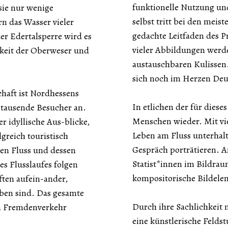
funktionelle Nutzung und
sie nur wenige
selbst tritt bei den meis
n das Wasser vieler
gedachte Leitfaden des P
er Edertalsperre wird es
vieler Abbildungen werd
rkeit der Oberweser und
austauschbaren Kulissen.
sich noch im Herzen Deu
haft ist Nordhessens
In etlichen der für dies
 tausende Besucher an.
Menschen wieder. Mit vie
 idyllische Aus-blicke,
Leben am Fluss unterhalt
greich touristisch
Gespräch porträtieren. A
ten Fluss und dessen
Statist*innen im Bildrau
s Flusslaufes folgen
kompositorische Bildelem
ften aufein-ander,
ben sind. Das gesamte
Durch ihre Sachlichkeit 
en Fremdenverkehr
eine künstlerische Feldst